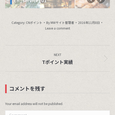
cn_service_01
Category:
CNポイント
By
MWサイト管理者
2016年11月8日
Leave a comment
Album
navigation
NEXT
Next
Tポイント実績
album:
コメントを残す
Your email address will not be published.
Comment