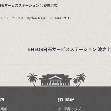
S白石サービスステーション 北谷美浜店
ライフ・ビジネス
By
営業推進部
2016年12月1日
ENEOS白石サービスステーション 波之
Next
project:
案内
採用情報
事業部
採用トップ