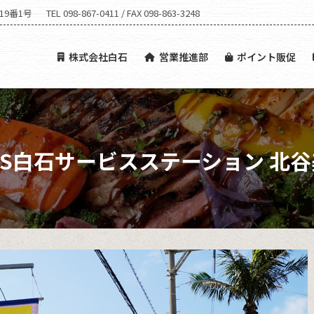
19番1号
TEL 098-867-0411 / FAX 098-863-3248
営業推進部
ポイント販促
アプリ販促
プロモーショ
株式会社白石
営業推進部
ポイント販促
OS白石サービスステーション 北