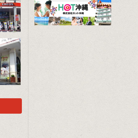
石サー
ション
店 あ
ーサリ