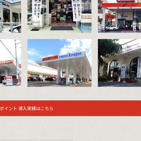
沖縄水族館
ENEOS白
ビスステー
那覇大橋店
石サー
ENEOS EneJet名
白バラ洋菓子
ション
護東江4丁目店
わせアニバ
Tポイント 導入実績はこちら
ー