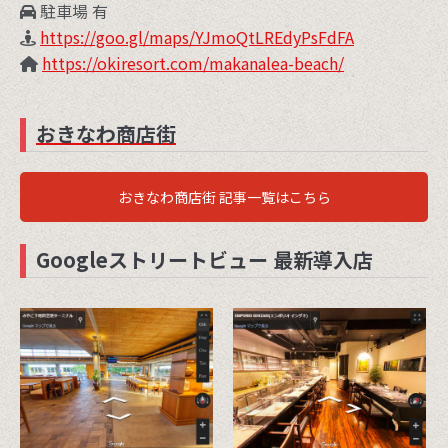
駐車場 有
https://goo.gl/maps/YJmoQtLREdyPsFdFA
https://okiresort.com/makanalea-beach/
おきなわ商店街
おきなわ商店街 記事一覧はこちら
Googleストリートビュー 最新導入店