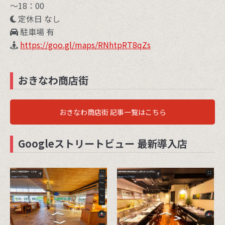
～18：00
定休日 なし
駐車場 有
https://goo.gl/maps/RNhtpRT8qZs
おきなわ商店街
おきなわ商店街 記事一覧はこちら
Googleストリートビュー 最新導入店